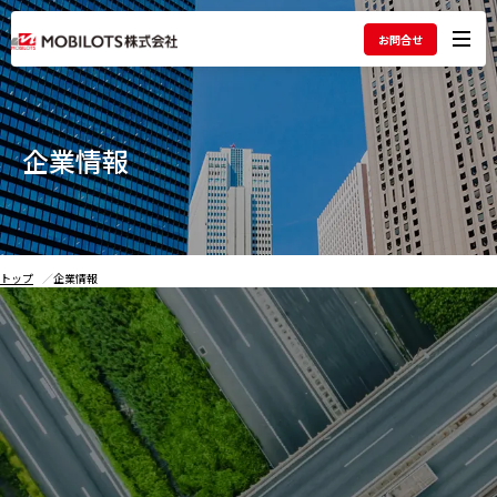
お問合せ
メ
ニ
ュ
ー
を
企業情報
開
く
トップ
企業情報