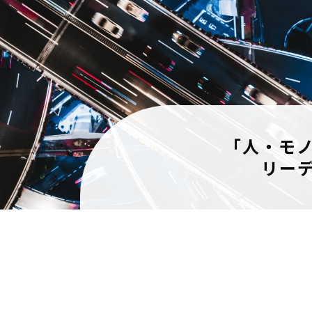
「人・モ
リー