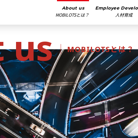
About us
Employee Devel
MOBILOTSとは？
人材育成
 us
MOBILOTSとは？