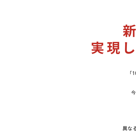
実現
「
異な